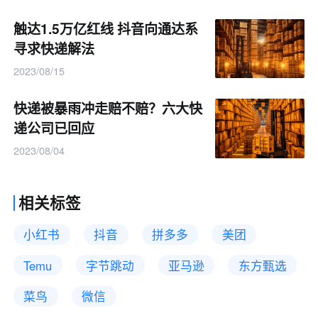
触达1.5万亿红线 抖音向通达系
寻求快递解法
2023/08/15
快递被暴雨冲走赔不赔？六大快
递公司已回应
2023/08/04
相关标签
小红书
抖音
拼多多
美团
Temu
字节跳动
亚马逊
东方甄选
菜鸟
微信