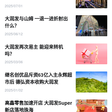
2025/07/01
大润发与山姆 一退一进折射出
什么？
2025/06/12
大润发再次易主 能迎来转机
吗？
2025/03/06
继名创优品斥资63亿入主永辉超
市后 德弘资本收购大润发
2025/01/02
高鑫零售加速开店 大润发Super
新店落地珠海