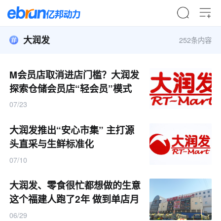
大润发
252条内容
M会员店取消进店门槛？大润发
探索仓储会员店“轻会员”模式
07/23
大润发推出“安心市集” 主打源
头直采与生鲜标准化
07/10
大润发、零食很忙都想做的生意
这个福建人跑了2年 做到单店月
销180万元
06/29