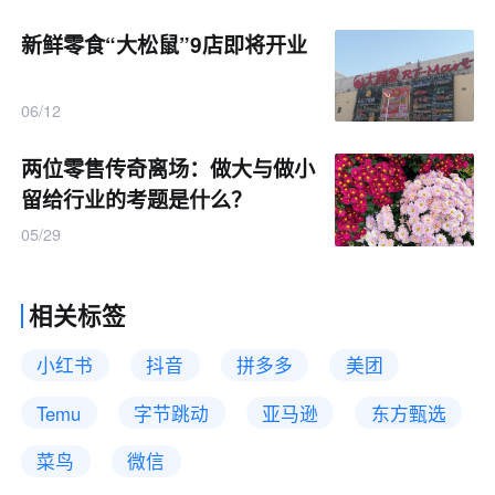
新鲜零食“大松鼠”9店即将开业
06/12
两位零售传奇离场：做大与做小
留给行业的考题是什么？
05/29
相关标签
小红书
抖音
拼多多
美团
Temu
字节跳动
亚马逊
东方甄选
菜鸟
微信