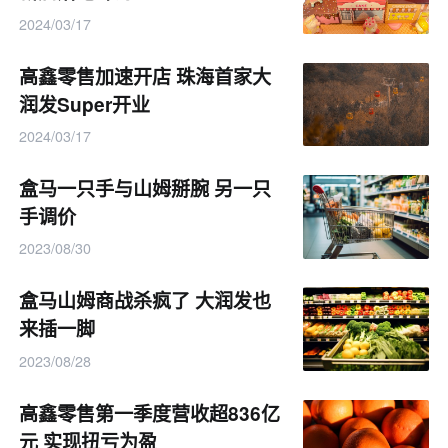
2024/03/17
高鑫零售加速开店 珠海首家大
润发Super开业
2024/03/17
盒马一只手与山姆掰腕 另一只
手调价
2023/08/30
盒马山姆商战杀疯了 大润发也
来插一脚
2023/08/28
高鑫零售第一季度营收超836亿
元 实现扭亏为盈