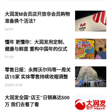
大润发M会员店开放非会员购物
准备换个活法？
04/01
懂年 更懂你：大润发用定制、
健康与鲜度 重构中国年的仪式
感
01/23
零售日报：永辉沃尔玛等一周关
店15家 实体零售持续收缩调整
2025/12/30
大润发全国“店王”日销高达500
万 我们去看了看