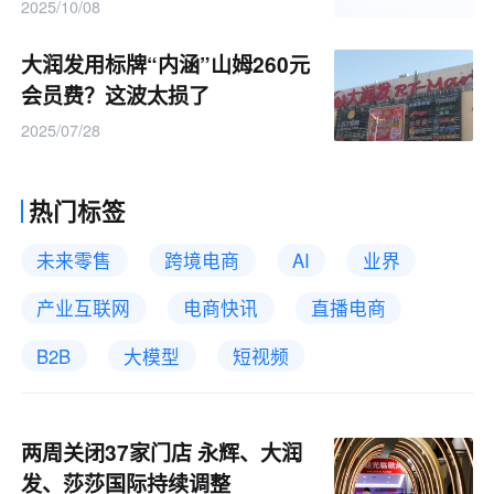
2025/10/08
大润发用标牌“内涵”山姆260元
会员费？这波太损了
2025/07/28
热门标签
未来零售
跨境电商
AI
业界
产业互联网
电商快讯
直播电商
B2B
大模型
短视频
两周关闭37家门店 永辉、大润
发、莎莎国际持续调整