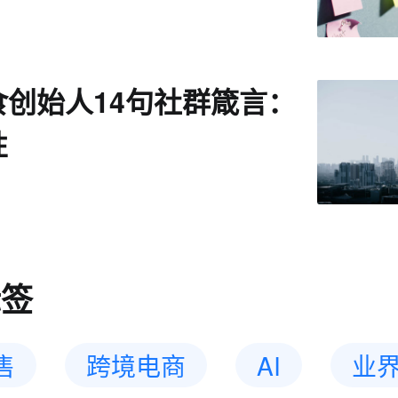
食创始人14句社群箴言：
性
标签
售
跨境电商
AI
业