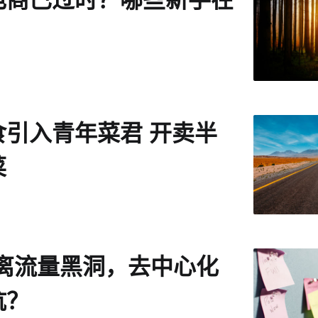
食引入青年菜君 开卖半
菜
远离流量黑洞，去中心化
坑？