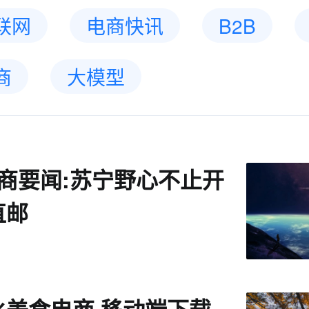
联网
电商快讯
B2B
商
大模型
8电商要闻:苏宁野心不止开
直邮