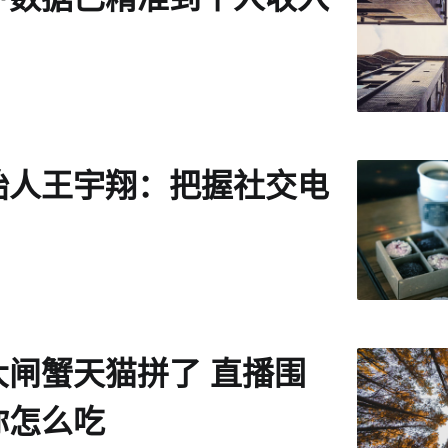
始人王宇翔：把握社交电
大闸蟹天猫拼了 直播围
你怎么吃