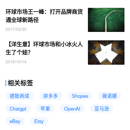
环球市场王一峰：打开品牌商货
通全球新路径
2017/03/30
【洋生意】环球市场和小冰火人
生了个娃？
2015/10/14
相关标签
德致商成
拼多多
Shopee
薇诺娜
Chatgpt
苹果
OpenAI
亚马逊
eBay
Etsy