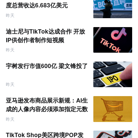
度总营收达6.683亿美元
昨天
迪士尼与TikTok达成合作 开放
IP供创作者制作短视频
昨天
宇树发行市值600亿 梁文锋投了
昨天
亚马逊发布商品展示新规：AI生
成的人像内容必须添加指定元数
据
昨天
TikTok Shop美区跨境POP发