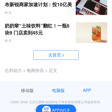
布新锐商家加速计划：投10亿美
金资源帮扶四类商家
昨天
奶奶辈“土味饮料”翻红！一瓶6
块9 门店卖到45元
昨天
去首页
亿邦动力 >
电商快讯 >
正文
移动版
电脑版
APP
©2007-
2026 北京亿商联动国际电子商务股份有限公司版权所有
京公网安备11010602006906号
APP内打开