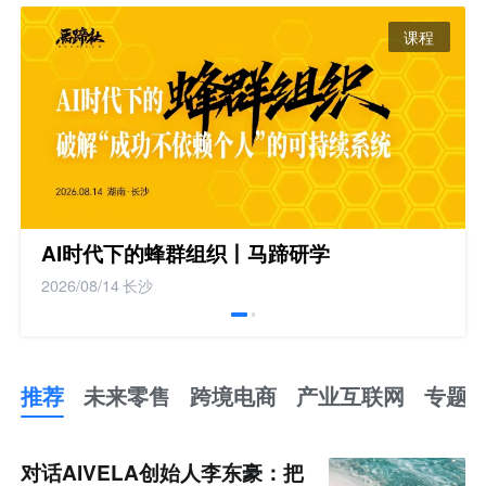
课程
AI时代下的蜂群组织丨马蹄研学
2026/08/14
长沙
推荐
未来零售
跨境电商
产业互联网
专题
推
荐
未
对话AIVELA创始人李东豪：把
来