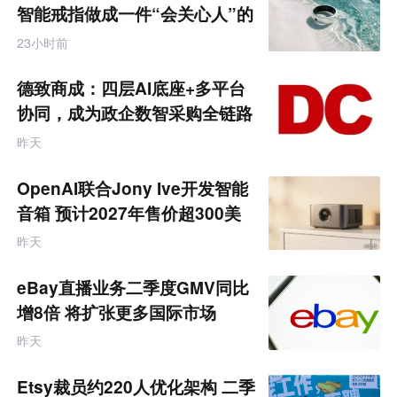
零
智能戒指做成一件“会关心人”的
售
饰品
跨
23小时前
境
电
商
德致商成：四层AI底座+多平台
产
业
协同，成为政企数智采购全链路
互
服务商
联
昨天
网
专
题
OpenAI联合Jony Ive开发智能
音箱 预计2027年售价超300美
元
昨天
eBay直播业务二季度GMV同比
增8倍 将扩张更多国际市场
昨天
Etsy裁员约220人优化架构 二季