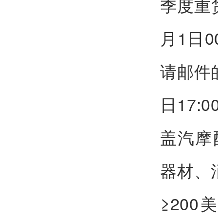
季度重
月1日0
请邮件
日17
盖汽摩
器材、
≥20