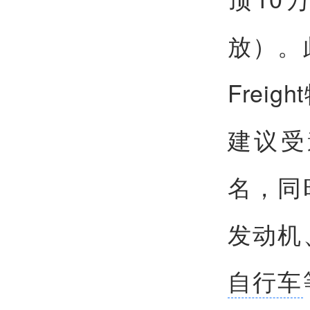
放）。
Fre
建议受
名，同
发动机
自行车