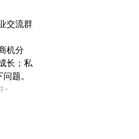
业交流群
商机分
成长；私
下问题。
群~