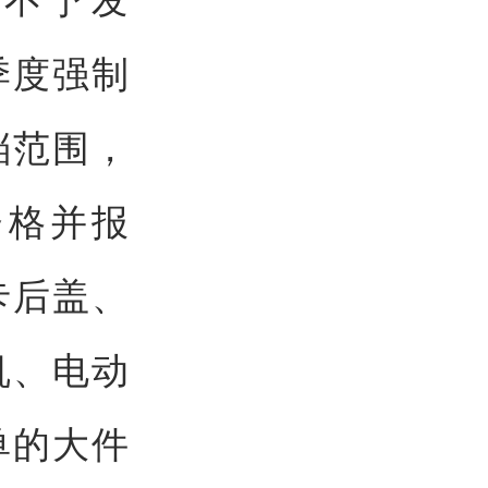
季度强制
档范围，
资格并报
卡后盖、
机、电动
单的大件