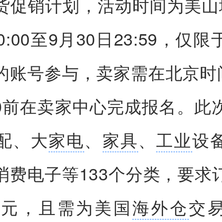
货促销计划，活动时间为美山
0:00至9月30日23:59，仅
的账号参与，卖家需在北京时间
:00前在卖家中心完成报名。此
配、大
家电
、
家具
、
工业
设
消费电子等133个分类，要求
0美元，且需为美国
海外仓
交