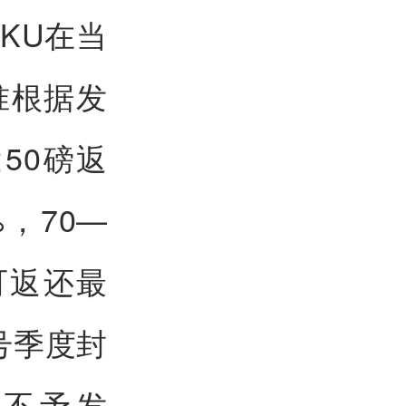
KU在当
准根据发
50磅返
%，70—
可返还最
号季度封
则不予发