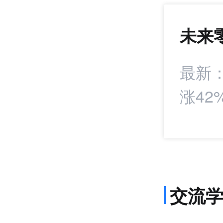
未来
972
+15
统扣分！抖音电商
最新
涨42
交流