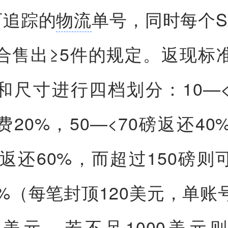
可追踪的
物流
单号，同时每个S
合售出≥5件的规定。返现标
和尺寸进行四档划分：10—<
20%，50—<70磅返还40
0磅返还60%，而超过150磅则
0%（每笔封顶120美元，单账
万美元，若不足1000美元