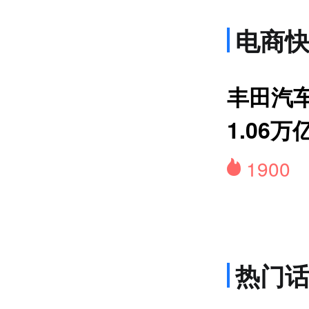
电商
上
丰田汽
1.06万
1900
热门