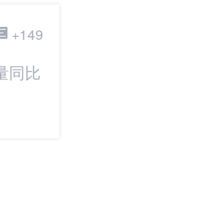
跨境电商
+149
量同比
最新：敦煌网On
上线“晚必赔”时