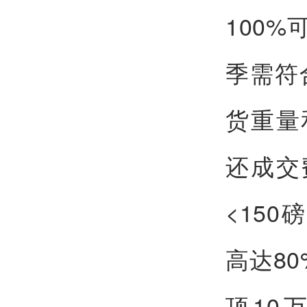
100%
季需符
货重量
还成交费
<15
高达8
顶10