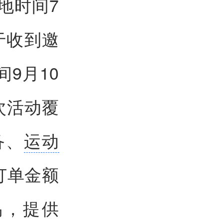
地时间7
限于收到邀
9月10
次活动覆
备、
运动
订单金额
易，提供