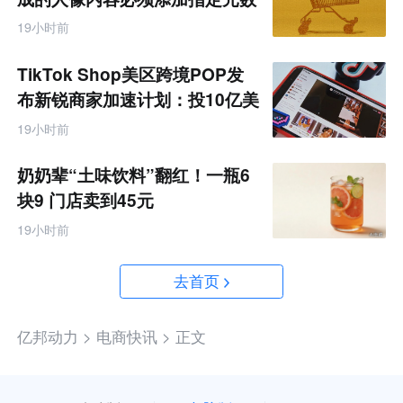
据
19小时前
TikTok Shop美区跨境POP发
布新锐商家加速计划：投10亿美
金资源帮扶四类商家
19小时前
奶奶辈“土味饮料”翻红！一瓶6
块9 门店卖到45元
19小时前
去首页
亿邦动力 >
电商快讯 >
正文