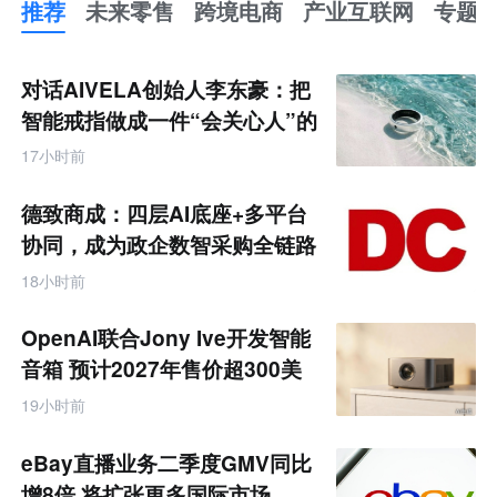
推荐
未来零售
跨境电商
产业互联网
专题
推
荐
未
对话AIVELA创始人李东豪：把
来
零
智能戒指做成一件“会关心人”的
售
饰品
跨
17小时前
境
电
商
德致商成：四层AI底座+多平台
产
业
协同，成为政企数智采购全链路
互
服务商
联
18小时前
网
专
题
OpenAI联合Jony Ive开发智能
音箱 预计2027年售价超300美
元
19小时前
eBay直播业务二季度GMV同比
增8倍 将扩张更多国际市场