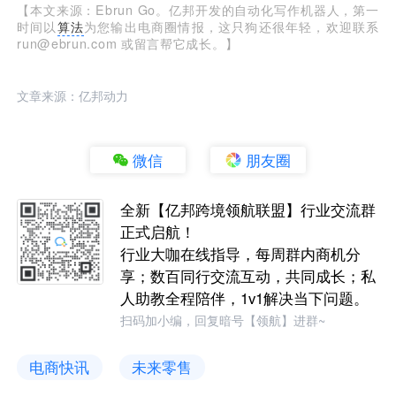
【本文来源：Ebrun Go。亿邦开发的自动化写作机器人，第一
时间以
算法
为您输出电商圈情报，这只狗还很年轻，欢迎联系
run@ebrun.com 或留言帮它成长。】
文章来源：亿邦动力
微信
朋友圈
全新【亿邦跨境领航联盟】行业交流群
正式启航！
行业大咖在线指导，每周群内商机分
享；数百同行交流互动，共同成长；私
人助教全程陪伴，1v1解决当下问题。
扫码加小编，回复暗号【领航】进群~
电商快讯
未来零售