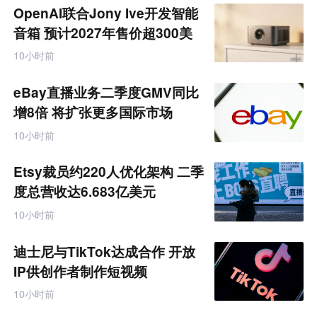
商
OpenAI联合Jony Ive开发智能
产
业
音箱 预计2027年售价超300美
互
元
联
10小时前
网
专
题
eBay直播业务二季度GMV同比
增8倍 将扩张更多国际市场
10小时前
Etsy裁员约220人优化架构 二季
度总营收达6.683亿美元
10小时前
迪士尼与TikTok达成合作 开放
IP供创作者制作短视频
10小时前