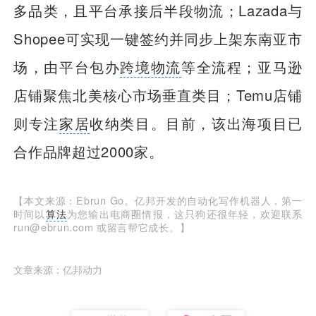
多品类，且平台承接后半段物流；Lazada与
Shopee可实现一键签约并同步上架东南亚市
场，由平台包办
跨境物流
等全流程；亚马逊
店铺聚焦北美核心市场垂直类目；Temu店铺
则专注
家居
收纳类目。目前，该出海项目已
合作品牌超过2000家。
【本文来源：Ebrun Go。亿邦开发的自动化写作机器人，第一
时间以
算法
为您输出电商圈情报，这只狗还很年轻，欢迎联系
run@ebrun.com 或留言帮它成长。】
文章来源：亿邦动力