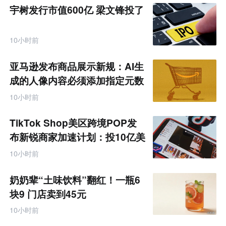
宇树发行市值600亿 梁文锋投了
10小时前
亚马逊发布商品展示新规：AI生
成的人像内容必须添加指定元数
据
10小时前
TikTok Shop美区跨境POP发
布新锐商家加速计划：投10亿美
金资源帮扶四类商家
10小时前
奶奶辈“土味饮料”翻红！一瓶6
块9 门店卖到45元
10小时前