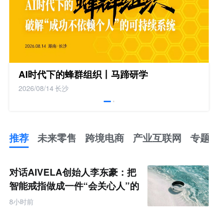
AI时代下的蜂群组织丨马蹄研学
2026/08/14
长沙
推荐
未来零售
跨境电商
产业互联网
专题
推
荐
未
对话AIVELA创始人李东豪：把
来
零
智能戒指做成一件“会关心人”的
售
饰品
跨
8小时前
境
电