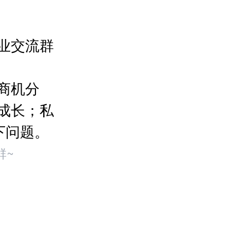
业交流群
商机分
成长；私
下问题。
群~