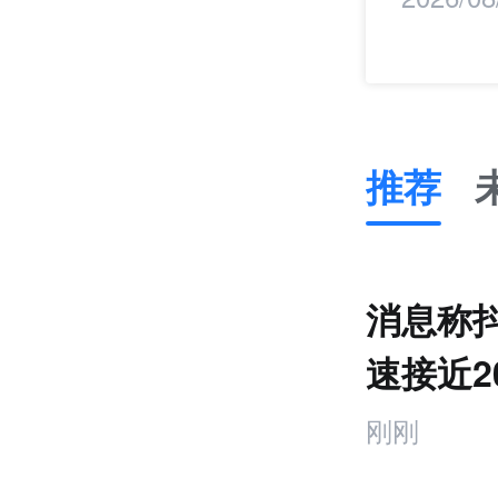
推荐
推
荐
未
消息称
来
零
速接近2
售
MCP
跨
刚刚
境
电