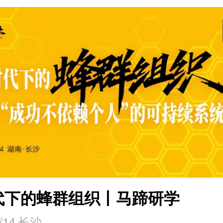
时代下的蜂群组织丨马蹄研学
/14
长沙