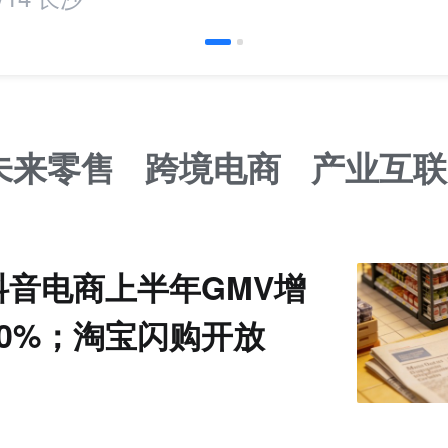
未来零售
跨境电商
产业互联
抖音电商上半年GMV增
0%；淘宝闪购开放
能力丨零售电商周报