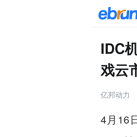
ID
戏云
亿邦动力
4月1