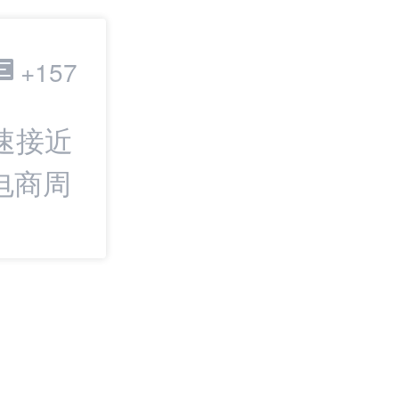
跨境电商
+157
速接近
最新：一周电商
电商周
绝蒸馏”；美国海
税