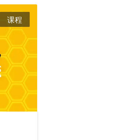
课程
攻其不可守 —— 
学
2026/09/05
深圳