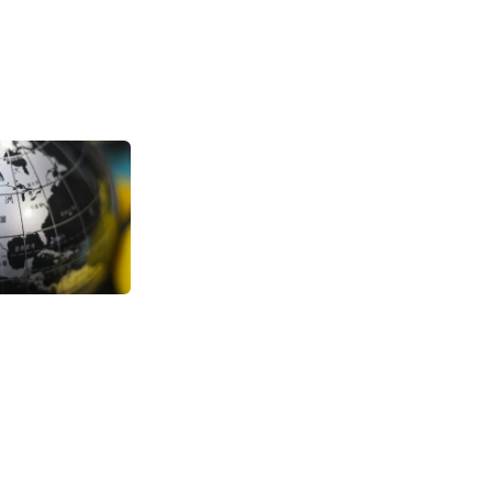
TikTok美区潘多
销 日销突破2万
增长
1307