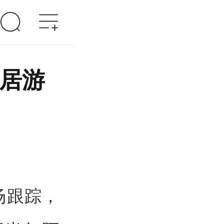
位居游
场跟踪，