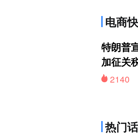
电商
特朗普
加征关
2140
热门