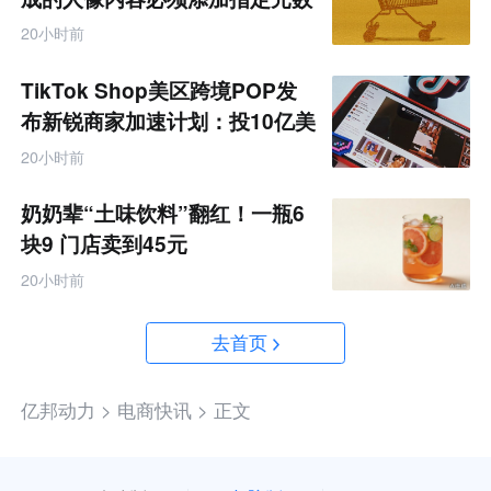
据
20小时前
TikTok Shop美区跨境POP发
布新锐商家加速计划：投10亿美
金资源帮扶四类商家
20小时前
奶奶辈“土味饮料”翻红！一瓶6
块9 门店卖到45元
20小时前
去首页
亿邦动力 >
电商快讯 >
正文