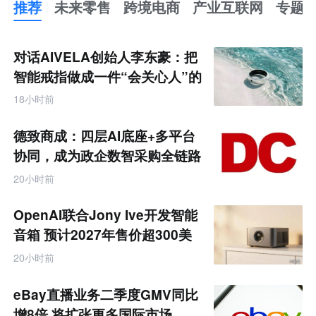
推荐
未来零售
跨境电商
产业互联网
专题
推
荐
未
对话AIVELA创始人李东豪：把
来
零
智能戒指做成一件“会关心人”的
售
饰品
跨
18小时前
境
电
商
德致商成：四层AI底座+多平台
产
业
协同，成为政企数智采购全链路
互
服务商
联
20小时前
网
专
题
OpenAI联合Jony Ive开发智能
音箱 预计2027年售价超300美
元
20小时前
eBay直播业务二季度GMV同比
增8倍 将扩张更多国际市场