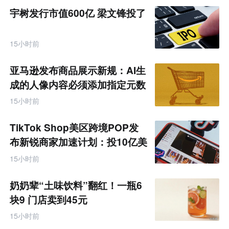
宇树发行市值600亿 梁文锋投了
15小时前
亚马逊发布商品展示新规：AI生
成的人像内容必须添加指定元数
据
15小时前
TikTok Shop美区跨境POP发
布新锐商家加速计划：投10亿美
金资源帮扶四类商家
15小时前
奶奶辈“土味饮料”翻红！一瓶6
块9 门店卖到45元
15小时前