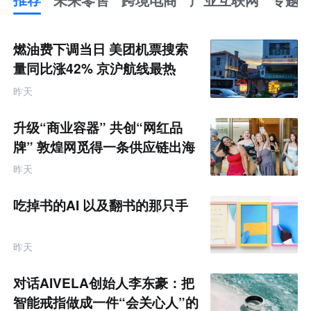
推
荐
未
燃油费下调当日 美团机票搜索
来
零
量同比涨42% 京沪航线最热
售
跨
昨天
境
电
商
升级“商业容器” 共创“网红品
产
业
牌” 敦煌网觅得一条供应链出海
互
的新路径
联
昨天
网
专
题
吃掉书的AI 以及翻书的那只手
昨天
对话AIVELA创始人李东豪：把
智能戒指做成一件“会关心人”的