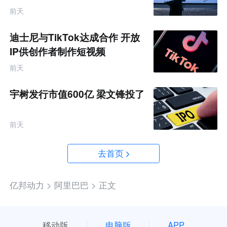
前天
迪士尼与TikTok达成合作 开放
IP供创作者制作短视频
前天
宇树发行市值600亿 梁文锋投了
前天
去首页
亿邦动力 >
阿里巴巴 >
正文
移动版
电脑版
APP