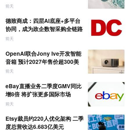
饰品
前天
德致商成：四层AI底座+多平台
协同，成为政企数智采购全链路
服务商
前天
OpenAI联合Jony Ive开发智能
音箱 预计2027年售价超300美
元
前天
eBay直播业务二季度GMV同比
增8倍 将扩张更多国际市场
前天
Etsy裁员约220人优化架构 二季
度总营收达6.683亿美元