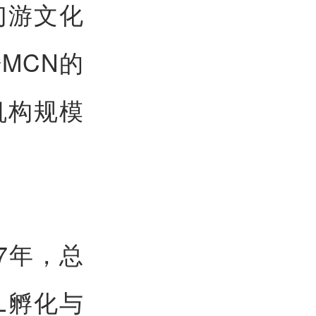
幻游文化
MCN的
机构规模
7年，总
L孵化与