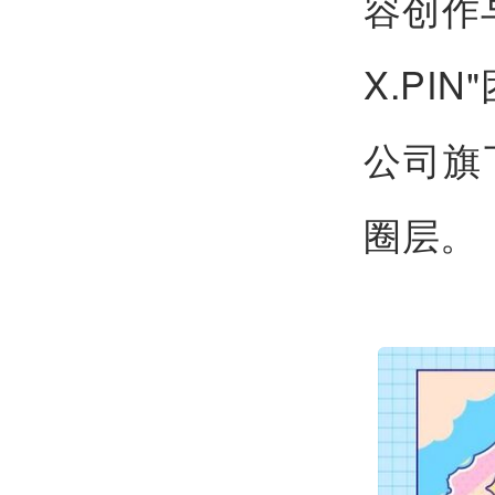
容创作
X.P
公司旗
圈层。