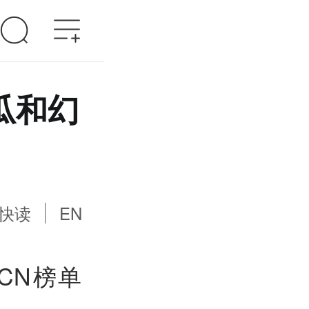
瓜和幻
快读
EN
CN榜单