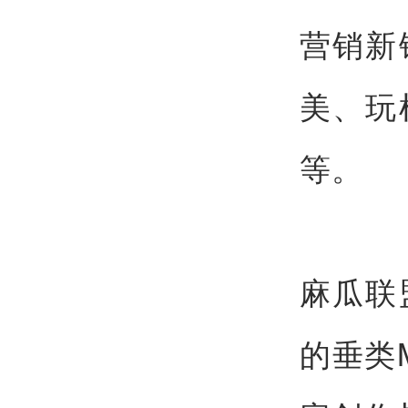
营销新
美、玩
等。
麻瓜联
的垂类