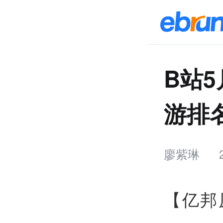
B站
游排
廖紫琳
【亿邦