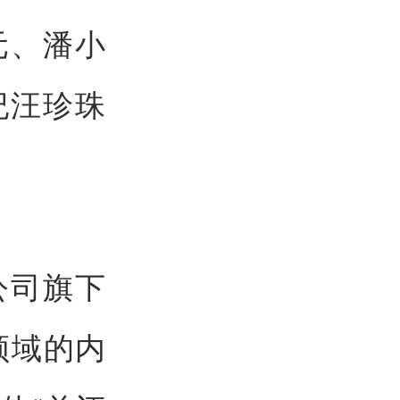
元、潘小
纪汪珍珠
公司旗下
领域的内