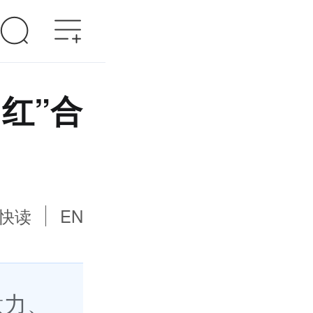
网红”合
快读
EN
意力、