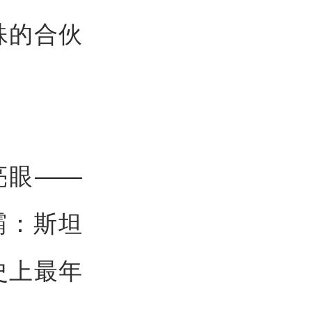
殊的合伙
亮眼——
霸：斯坦
s史上最年