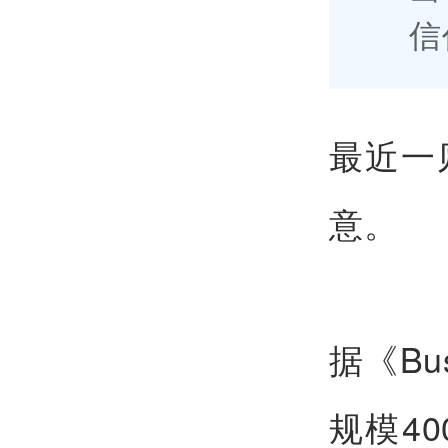
信
最近一
意。
据《Bu
规模4