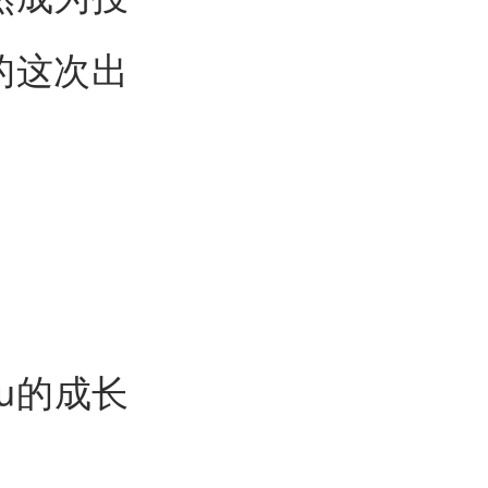
的这次出
。
au的成长