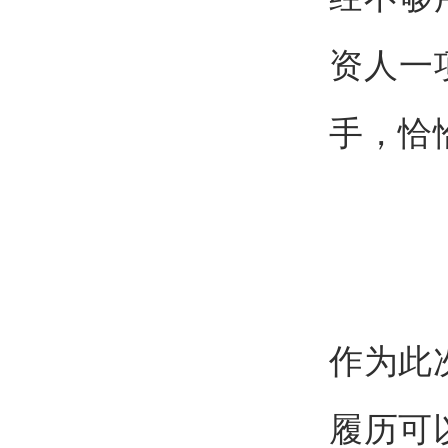
资人一
手，恰
作为此次
履历可