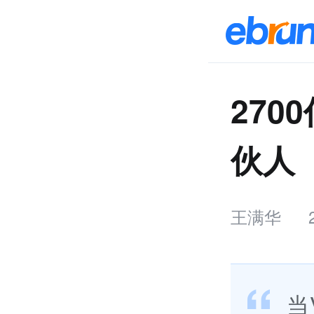
270
伙人
王满华
当