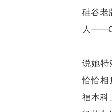
硅谷老
人——Cl
说她特
恰恰相
福本科、