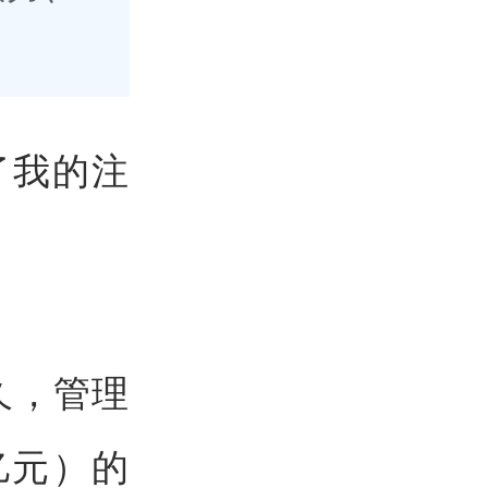
。
了我的注
不久，管理
亿元）的