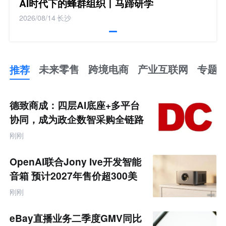
AI时代下的蜂群组织丨马蹄研学
2026/08/14
长沙
推荐
未来零售
跨境电商
产业互联网
专题
推
荐
未
德致商成：四层AI底座+多平台
来
零
协同，成为政企数智采购全链路
售
服务商
跨
刚刚
境
电
商
OpenAI联合Jony Ive开发智能
产
业
音箱 预计2027年售价超300美
互
元
联
刚刚
网
专
题
eBay直播业务二季度GMV同比