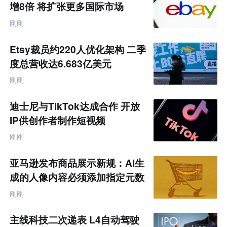
增8倍 将扩张更多国际市场
刚刚
Etsy裁员约220人优化架构 二季
度总营收达6.683亿美元
刚刚
迪士尼与TikTok达成合作 开放
IP供创作者制作短视频
刚刚
亚马逊发布商品展示新规：AI生
成的人像内容必须添加指定元数
据
刚刚
主线科技二次递表 L4自动驾驶