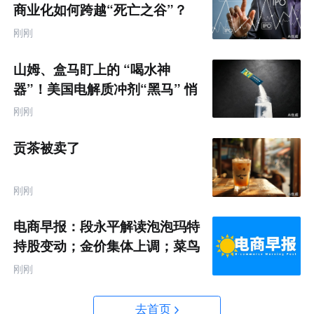
商业化如何跨越“死亡之谷”？
刚刚
山姆、盒马盯上的 “喝水神
器”！美国电解质冲剂“黑马” 悄
悄卖了68亿
刚刚
贡茶被卖了
刚刚
电商早报：段永平解读泡泡玛特
持股变动；金价集体上调；菜鸟
推出全球三日达跨境物流
刚刚
去首页