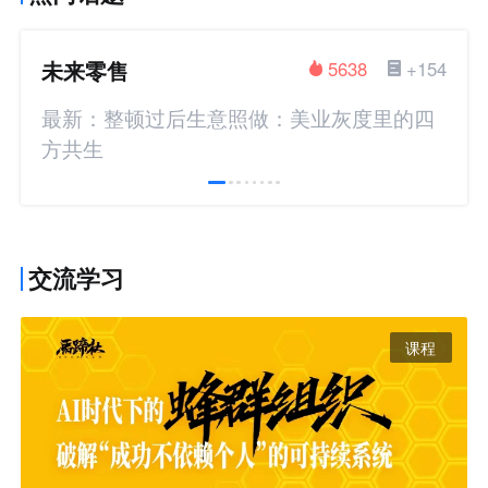
未来零售
5638
+154
最新：整顿过后生意照做：美业灰度里的四
方共生
交流学习
课程