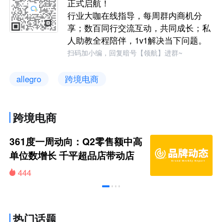
正式启航！
行业大咖在线指导，每周群内商机分
享；数百同行交流互动，共同成长；私
人助教全程陪伴，1v1解决当下问题。
扫码加小编，回复暗号【领航】进群~
allegro
跨境电商
跨境电商
361度一周动向：Q2零售额中高
单位数增长 千平超品店带动店
效提升
444
热门话题