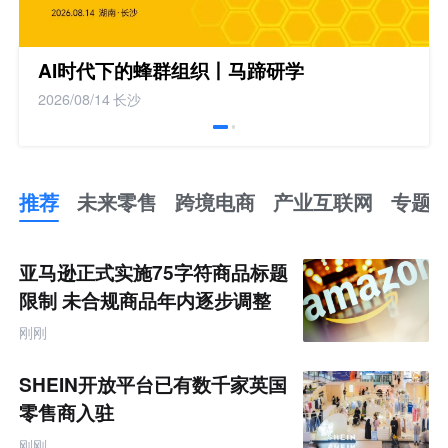
AI时代下的蜂群组织丨马蹄研学
2026/08/14
长沙
推荐
未来零售
跨境电商
产业互联网
专题
推
荐
未
亚马逊正式实施75字符商品标题
来
零
限制 未合规商品年内逐步调整
售
跨
刚刚
境
电
商
SHEIN开放平台已有数千家英国
产
业
零售商入驻
互
联
刚刚