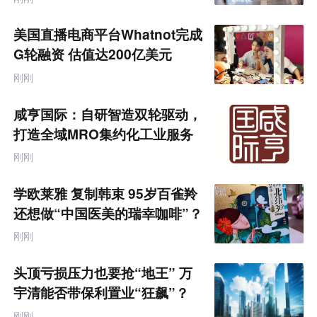
网
专
题
美国直播电商平台Whatnot完成
G轮融资 估值达200亿美元
刚刚
咸亨国际：自研智造双轮驱动，
打造全域MRO集约化工业服务
商
刚刚
学欧莱雅 复制韩束 95岁百雀羚
还想做“中国医美的瑞幸咖啡”？
刚刚
头顶亏损压力也要抢“地王” 万
宇清能否带保利置业“狂飙”？
刚刚