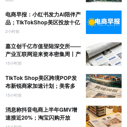
电商早报：小红书发力AI陪伴产
品；TikTokShop美区投放十亿
2小时前
嘉立创千亿市值登陆深交所——
产业互联网迎来资本密集周丨产
业互联网周报
15小时前
TikTok Shop美区跨境POP发
布新锐商家加速计划；美客多
Q2营收同增50%丨跨境电商周
15小时前
报
消息称抖音电商上半年GMV增
速接近20%；淘宝闪购开放
MCP能力丨零售电商周报
16小时前