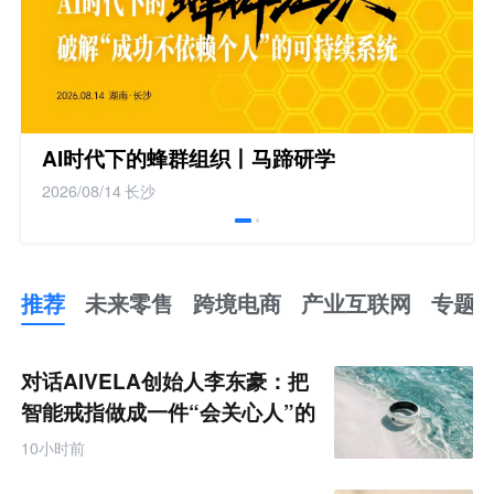
AI时代下的蜂群组织丨马蹄研学
2026/08/14
长沙
推荐
未来零售
跨境电商
产业互联网
专题
推
荐
未
对话AIVELA创始人李东豪：把
来
零
智能戒指做成一件“会关心人”的
售
饰品
跨
10小时前
境
电
商