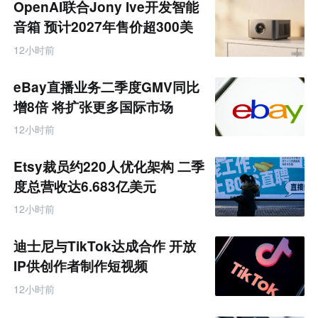
OpenAI联合Jony Ive开发智能
产
业
音箱 预计2027年售价超300美
互
元
联
12小时前
网
专
题
eBay直播业务二季度GMV同比
增8倍 将扩张更多国际市场
12小时前
Etsy裁员约220人优化架构 二季
度总营收达6.683亿美元
12小时前
迪士尼与TikTok达成合作 开放
IP供创作者制作短视频
12小时前