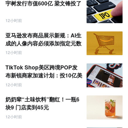
宇树发行市值600亿 梁文锋投了
12小时前
亚马逊发布商品展示新规：AI生
成的人像内容必须添加指定元数
据
12小时前
TikTok Shop美区跨境POP发
布新锐商家加速计划：投10亿美
金资源帮扶四类商家
12小时前
奶奶辈“土味饮料”翻红！一瓶6
块9 门店卖到45元
12小时前