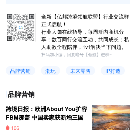
全新【亿邦跨境领航联盟】行业交流群
正式启航！
行业大咖在线指导，每周群内商机分
享；数百同行交流互动，共同成长；私
人助教全程陪伴，1v1解决当下问题。
扫码加小编，回复暗号【领航】进群~
品牌营销
潮玩
未来零售
IP打造
品牌营销
跨境日报：欧洲About You扩容
FBM覆盖 中国卖家获新增三国
市场
106