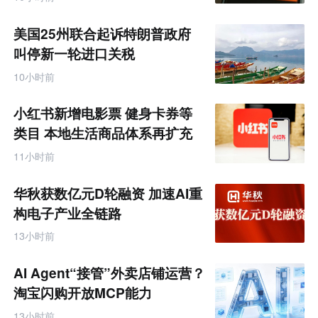
美国25州联合起诉特朗普政府
叫停新一轮进口关税
10小时前
小红书新增电影票 健身卡券等
类目 本地生活商品体系再扩充
11小时前
华秋获数亿元D轮融资 加速AI重
构电子产业全链路
13小时前
AI Agent“接管”外卖店铺运营？
淘宝闪购开放MCP能力
13小时前