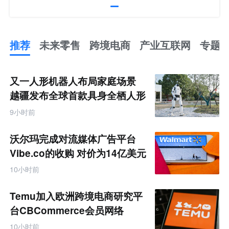
推荐
未来零售
跨境电商
产业互联网
专题
推
荐
未
又一人形机器人布局家庭场景
来
零
越疆发布全球首款具身全栖人形
售
机器人
跨
9小时前
境
电
商
沃尔玛完成对流媒体广告平台
产
业
Vibe.co的收购 对价为14亿美元
互
联
10小时前
网
专
题
Temu加入欧洲跨境电商研究平
台CBCommerce会员网络
10小时前