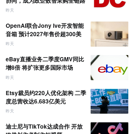
协同，成为政企数智采购全链路
服务商
昨天
OpenAI联合Jony Ive开发智能
音箱 预计2027年售价超300美
元
昨天
eBay直播业务二季度GMV同比
增8倍 将扩张更多国际市场
昨天
Etsy裁员约220人优化架构 二季
度总营收达6.683亿美元
昨天
迪士尼与TikTok达成合作 开放