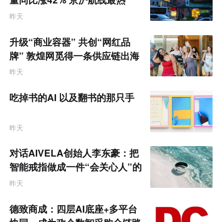
售
跨
昨天
境
电
商
升级“商业容器” 共创“网红品
产
业
牌” 敦煌网觅得一条供应链出海
互
的新路径
联
昨天
网
专
题
吃掉书的AI 以及翻书的那只手
昨天
对话AIVELA创始人李东豪：把
智能戒指做成一件“会关心人”的
饰品
昨天
德致商成：四层AI底座+多平台