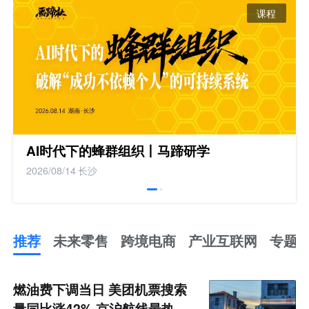
课程
AI时代下的蜂群组织丨马蹄研学
2026/08/14
长沙
推荐
未来零售
跨境电商
产业互联网
专题
推
荐
未
燃油费下调当日 美团机票搜索
来
零
量同比涨42% 京沪航线最热