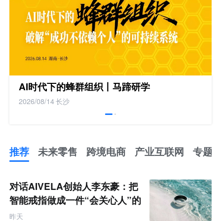
AI时代下的蜂群组织丨马蹄研学
2026/08/14
长沙
推荐
未来零售
跨境电商
产业互联网
专题
推
荐
未
对话AIVELA创始人李东豪：把
来
零
智能戒指做成一件“会关心人”的
售
饰品
跨
昨天
境