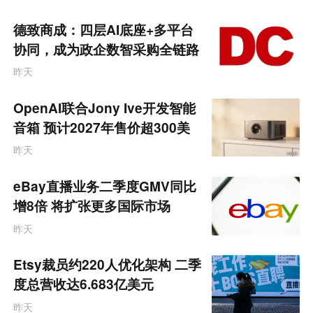
电
商
德致商成：四层AI底座+多平台
产
业
协同，成为政企数智采购全链路
互
服务商
联
昨天
网
专
题
OpenAI联合Jony Ive开发智能
音箱 预计2027年售价超300美
元
昨天
eBay直播业务二季度GMV同比
增8倍 将扩张更多国际市场
昨天
Etsy裁员约220人优化架构 二季
度总营收达6.683亿美元
昨天