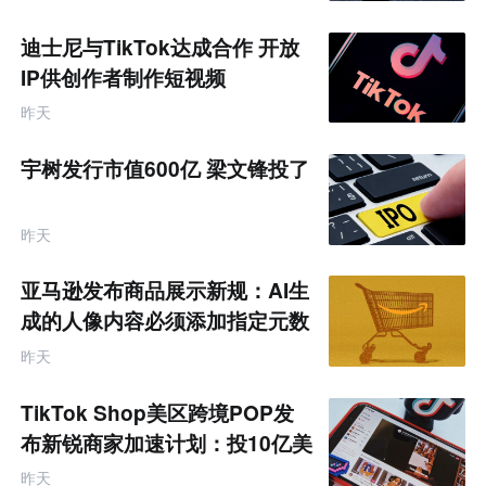
迪士尼与TikTok达成合作 开放
IP供创作者制作短视频
昨天
宇树发行市值600亿 梁文锋投了
昨天
亚马逊发布商品展示新规：AI生
成的人像内容必须添加指定元数
据
昨天
TikTok Shop美区跨境POP发
布新锐商家加速计划：投10亿美
金资源帮扶四类商家
昨天