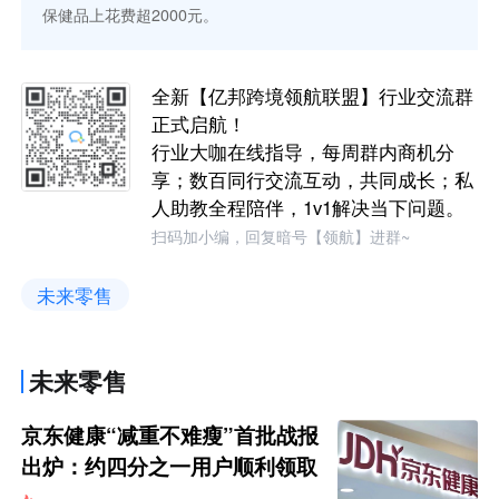
保健品上花费超2000元。
全新【亿邦跨境领航联盟】行业交流群
正式启航！
行业大咖在线指导，每周群内商机分
享；数百同行交流互动，共同成长；私
人助教全程陪伴，1v1解决当下问题。
扫码加小编，回复暗号【领航】进群~
未来零售
未来零售
京东健康“减重不难瘦”首批战报
出炉：约四分之一用户顺利领取
200元挑战金