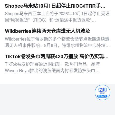
权，拉卡拉上半年净利同比增191.67%，另有影石拓
Shopee马来站10月1日起停止RIOC/ITRR手动索赔
店、咖啡机器人赛道布局、微信功能更新、快手818活
Shopee马来西亚本土店将于2026年10月1日起停止受理
动启动等消息。
因“原状退货”（RIOC）和“运输途中退货退款”
（ITRR）产生的逆向运费人工索赔
Wildberries连续两天仓库遭无人机波及
Wildberries位于俄罗斯的多个物流仓储节点近期连续遭
遇无人机事件影响。8月6日，特维尔州物流中心外墙因
无人机残骸波及出现轻微受损；8月7日，叶卡捷琳堡仓
TikTok卷发头巾两周获420万播放 高价仍实现断货
库屋顶落入3架无人机，引发多处火情
TikTok卷发护理赛道近期出现一款热门单品。品牌
Woven Royal推出的浅蓝缎面内衬卷发防护头巾
Afrona，凭借7月17日海边度假场景短视频，两周内获
得420万播放量，评论区大量用户询问产品信息。随后