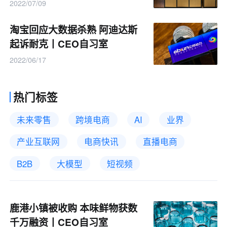
2022/07/09
淘宝回应大数据杀熟 阿迪达斯
起诉耐克丨CEO自习室
2022/06/17
热门标签
未来零售
跨境电商
AI
业界
产业互联网
电商快讯
直播电商
B2B
大模型
短视频
鹿港小镇被收购 本味鲜物获数
千万融资丨CEO自习室