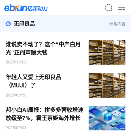
无印良品
98条内容
谁说卖不动了？这个“中产白月
光”正闷声赚大钱
2025/10/22
年轻人又爱上无印良品
（MUJI）了
2025/09/30
邦小白AI周报：拼多多营收增速
放缓至7%，霸王茶姬海外增长
77%
2025/09/08