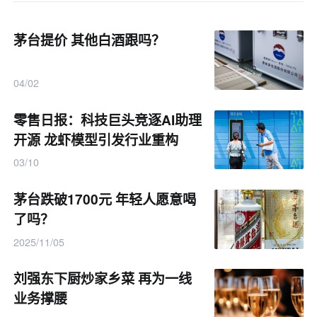
茅台提价 其他白酒跟吗？
04/02
零售日报：科技巨头竞逐AI助理
开源 龙虾模型引发行业重构
03/10
茅台跌破1700元 年轻人愿意喝
了吗？
2025/11/05
刘强东下厨炒家乡菜 再为一线
业务撑腰