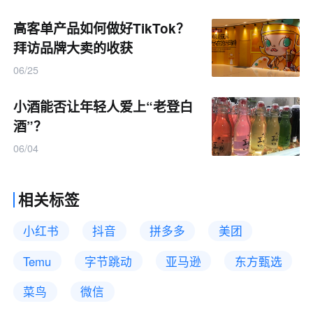
高客单产品如何做好TikTok？
拜访品牌大卖的收获
06/25
小酒能否让年轻人爱上“老登白
酒”？
06/04
相关标签
小红书
抖音
拼多多
美团
Temu
字节跳动
亚马逊
东方甄选
菜鸟
微信