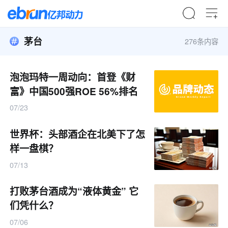
茅台
276条内容
泡泡玛特一周动向：首登《财
富》中国500强ROE 56%排名
第二
07/23
世界杯：头部酒企在北美下了怎
样一盘棋？
07/13
打败茅台酒成为“液体黄金” 它
们凭什么？
07/06