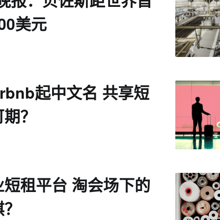
商晚报：贝佐斯距世界首
00美元
irbnb起中文名 共享短
可期？
业短租平台 淘会场下的
棋？