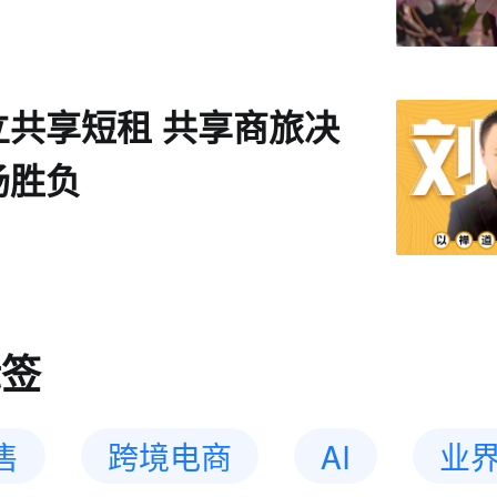
立共享短租 共享商旅决
场胜负
标签
售
跨境电商
AI
业