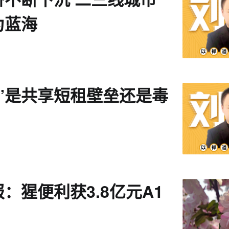
为蓝海
宿”是共享短租壁垒还是毒
：猩便利获3.8亿元A1