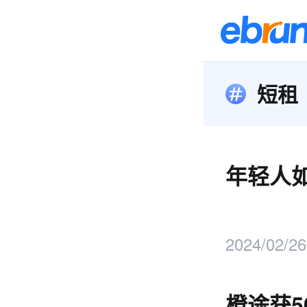
短租
年轻人如
2024/02/26
橙途获5