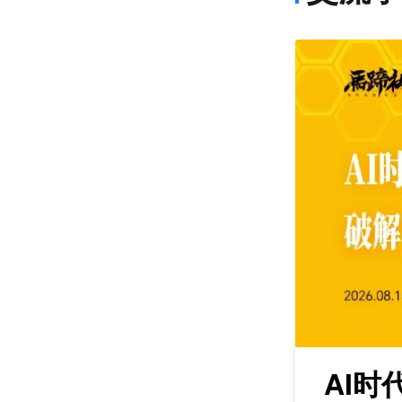
课程
maker丨马蹄研
AI