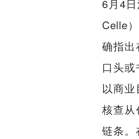
6月4
Cel
确指出
口头或
以商业
核查从
链条。