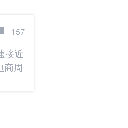
跨境电商
+157
速接近
最新：TikTok
电商周
商家加速计划；
境电商周报