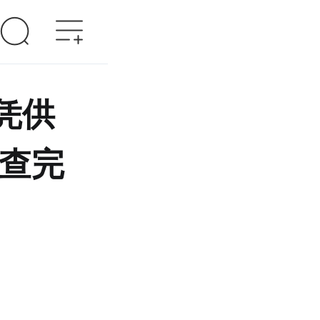
凭供
核查完