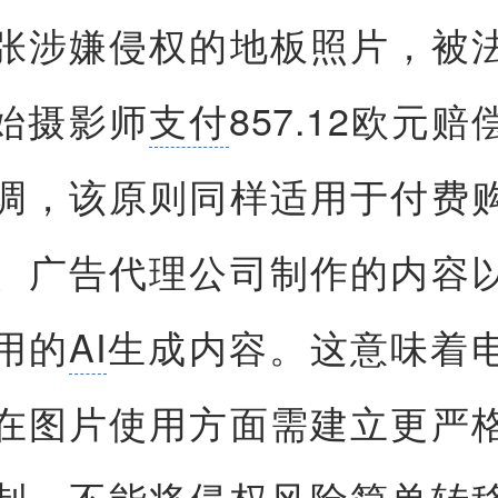
张涉嫌侵权的地板照片，被
始摄影师
支付
857.12欧元
调，该原则同样适用于付费
、广告代理公司制作的内容
用的
AI
生成内容。这意味着
在图片使用方面需建立更严
制，不能将侵权风险简单转