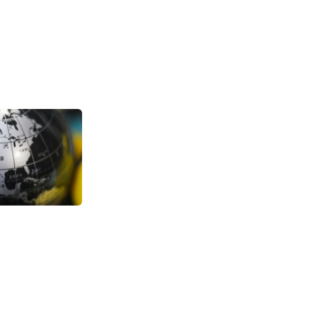
TikTok美区潘多
销 日销突破2万
增长
1307