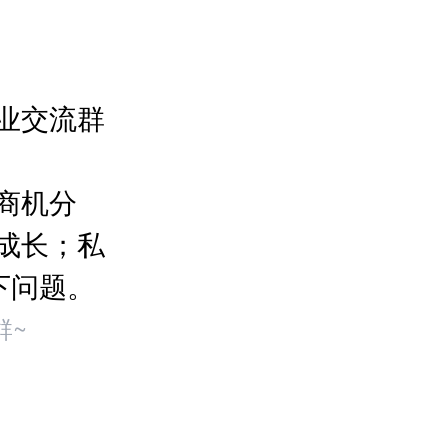
业交流群
商机分
成长；私
下问题。
群~