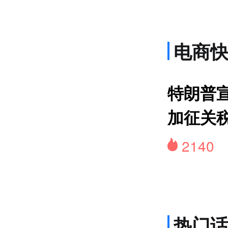
电商
特朗普
加征关
2140
热门