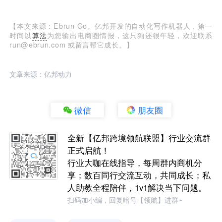
【本文来源：Ebrun Go。亿邦开发的自动化写作机器人，第一
时间以
算法
为您输出电商圈情报，这只狗还很年轻，欢迎联系
run@ebrun.com 或留言帮它成长。】
文章来源：亿邦动力
微信
朋友圈
全新【亿邦跨境领航联盟】行业交流群
正式启航！
行业大咖在线指导，每周群内商机分
享；数百同行交流互动，共同成长；私
人助教全程陪伴，1v1解决当下问题。
扫码加小编，回复暗号【领航】进群~