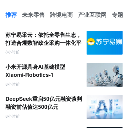
推荐
未来零售
跨境电商
产业互联网
专题
推
荐
未
苏宁易采云：依托全零售生态，
来
零
打造合规数智政企采购一体化平
售
台
跨
8小时前
境
电
商
小米开源具身AI基础模型
产
业
Xiaomi-Robotics-1
互
联
8小时前
网
专
题
DeepSeek重启50亿元融资谈判
融资前估值达500亿元
8小时前