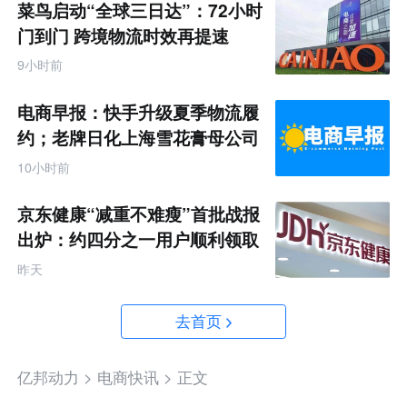
菜鸟启动“全球三日达”：72小时
门到门 跨境物流时效再提速
9小时前
电商早报：快手升级夏季物流履
约；老牌日化上海雪花膏母公司
破产
10小时前
京东健康“减重不难瘦”首批战报
出炉：约四分之一用户顺利领取
200元挑战金
昨天
去首页
亿邦动力 >
电商快讯 >
正文