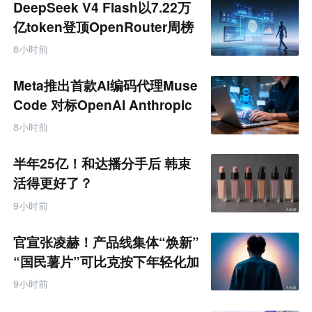
DeepSeek V4 Flash以7.22万
亿token登顶OpenRouter周榜
8小时前
Meta推出首款AI编码代理Muse
Code 对标OpenAI Anthropic
8小时前
半年25亿！和达播分手后 韩束
活得更好了？
9小时前
官宣张凌赫！产品线集体“焕新”
“国民薯片”可比克按下年轻化加
速键
9小时前