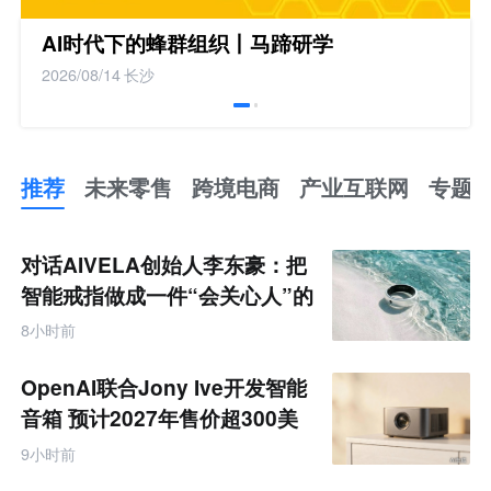
AI时代下的蜂群组织丨马蹄研学
2026/08/14
长沙
推荐
未来零售
跨境电商
产业互联网
专题
推
荐
未
对话AIVELA创始人李东豪：把
来
零
智能戒指做成一件“会关心人”的
售
饰品
跨
8小时前
境
电
商
OpenAI联合Jony Ive开发智能
产
业
音箱 预计2027年售价超300美
互
元
联
9小时前
网
专