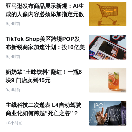
亚马逊发布商品展示新规：AI生
成的人像内容必须添加指定元数
据
9小时前
TikTok Shop美区跨境POP发
布新锐商家加速计划：投10亿美
金资源帮扶四类商家
9小时前
奶奶辈“土味饮料”翻红！一瓶6
块9 门店卖到45元
9小时前
主线科技二次递表 L4自动驾驶
商业化如何跨越“死亡之谷”？
10小时前