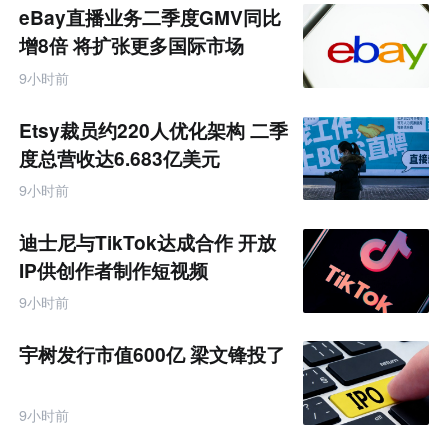
题
eBay直播业务二季度GMV同比
增8倍 将扩张更多国际市场
9小时前
Etsy裁员约220人优化架构 二季
度总营收达6.683亿美元
9小时前
迪士尼与TikTok达成合作 开放
IP供创作者制作短视频
9小时前
宇树发行市值600亿 梁文锋投了
9小时前