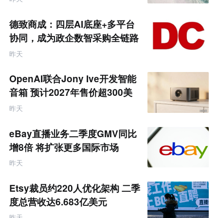
境
电
商
德致商成：四层AI底座+多平台
产
业
协同，成为政企数智采购全链路
互
服务商
联
昨天
网
专
题
OpenAI联合Jony Ive开发智能
音箱 预计2027年售价超300美
元
昨天
eBay直播业务二季度GMV同比
增8倍 将扩张更多国际市场
昨天
Etsy裁员约220人优化架构 二季
度总营收达6.683亿美元
昨天