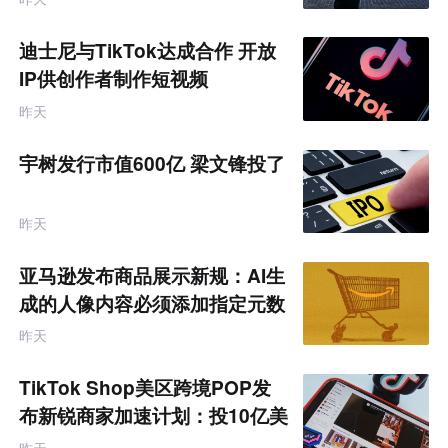
迪士尼与TikTok达成合作 开放
IP供创作者制作短视频
昨天
宇树发行市值600亿 梁文锋投了
昨天
亚马逊发布商品展示新规：AI生
成的人像内容必须添加指定元数
据
昨天
TikTok Shop美区跨境POP发
布新锐商家加速计划：投10亿美
金资源帮扶四类商家
昨天