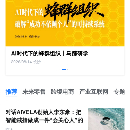
AI时代下的蜂群组织丨马蹄研学
2026/08/14
长沙
推荐
未来零售
跨境电商
产业互联网
专题
推
荐
未
对话AIVELA创始人李东豪：把
来
零
智能戒指做成一件“会关心人”的
售
饰品
跨
昨天