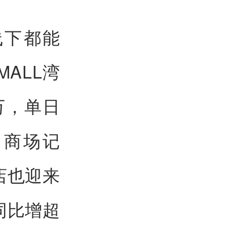
线下都能
MALL湾
万，单日
售商场记
店也迎来
同比增超