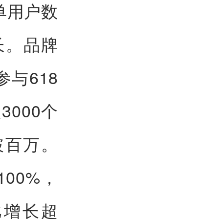
下单用户数
长。品牌
与618
000个
破百万。
00%，
比增长超