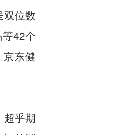
呈双位数
等42个
，京东健
。
、超乎期