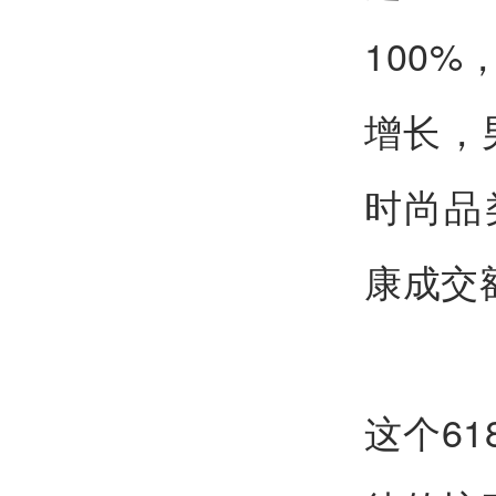
100
增长，
时尚品
康成交
这个6