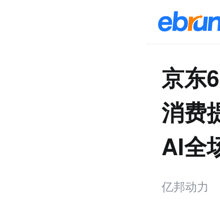
京东
消费
AI全
亿邦动力