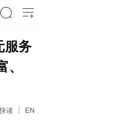
元服务
富、
快读
EN