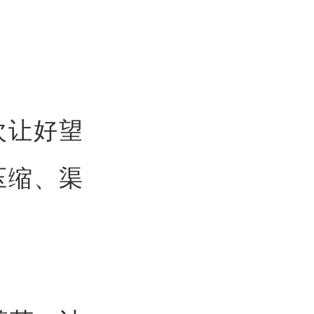
次让好望
压缩、渠