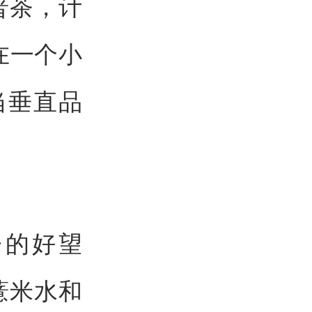
普茶，计
在一个小
当垂直品
。
子的好望
薏米水和