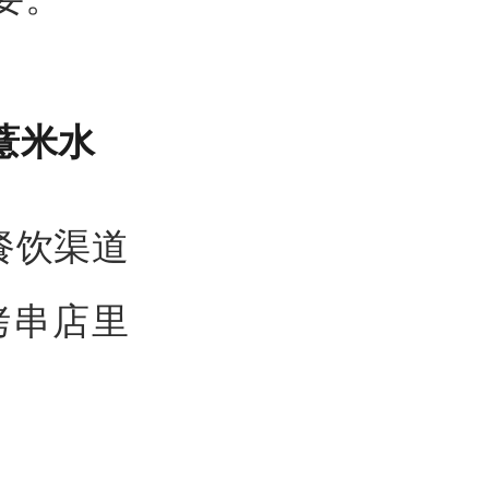
薏米水
餐饮渠道
烤串店里