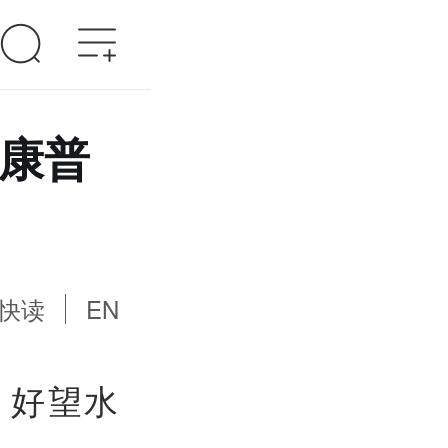
宝康普
快读
EN
，好望水