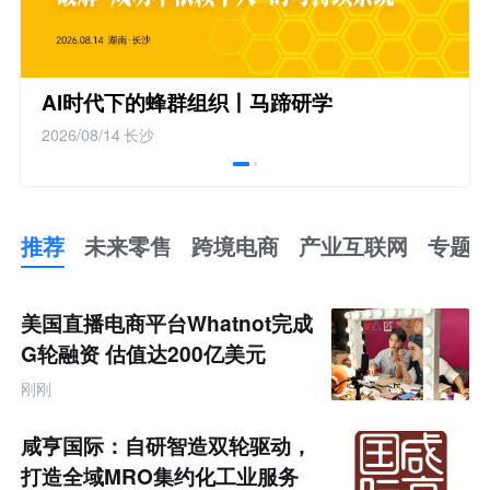
AI时代下的蜂群组织丨马蹄研学
2026/08/14
长沙
推荐
未来零售
跨境电商
产业互联网
专题
推
荐
未
美国直播电商平台Whatnot完成
来
零
G轮融资 估值达200亿美元
售
跨
刚刚
境
电
商
咸亨国际：自研智造双轮驱动，
产
业
打造全域MRO集约化工业服务
互