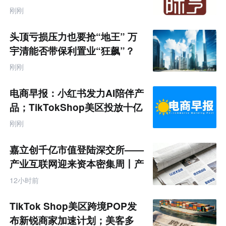
商
联
刚刚
网
专
题
头顶亏损压力也要抢“地王” 万
宇清能否带保利置业“狂飙”？
刚刚
电商早报：小红书发力AI陪伴产
品；TikTokShop美区投放十亿
刚刚
嘉立创千亿市值登陆深交所——
产业互联网迎来资本密集周丨产
业互联网周报
12小时前
TikTok Shop美区跨境POP发
布新锐商家加速计划；美客多