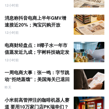
Q2营收同增50%丨跨境电商周
12小时前
报
消息称抖音电商上半年GMV增
速接近20%；淘宝闪购开放
MCP能力丨零售电商周报
12小时前
电商财经盘点：if椰子水一年市
值蒸发近九成；宇树科技确定发
行价格为150.80元/股
12小时前
一周电商大事：张一鸣：字节跳
动“拒绝蒸馏”；美国海关已退回
约1000亿美元关税
昨天
小米前高管押注的咖啡机器人赛
道 要用10万家门店PK瑞幸们？