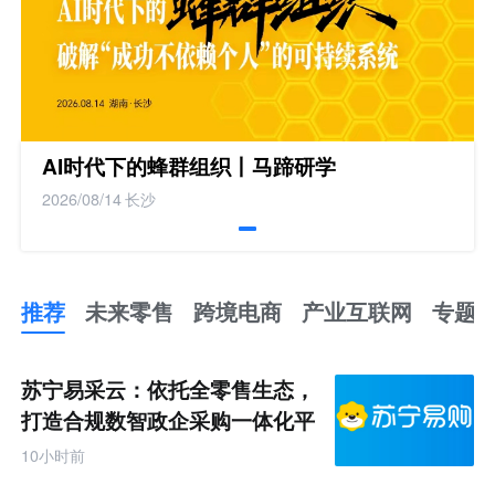
AI时代下的蜂群组织丨马蹄研学
2026/08/14
长沙
推荐
未来零售
跨境电商
产业互联网
专题
推
荐
未
苏宁易采云：依托全零售生态，
来
零
打造合规数智政企采购一体化平
售
台
跨
10小时前
境
电