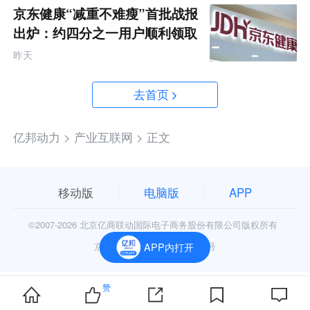
京东健康“减重不难瘦”首批战报
出炉：约四分之一用户顺利领取
200元挑战金
昨天
去首页
亿邦动力 >
产业互联网 >
正文
移动版
电脑版
APP
©2007-
2026 北京亿商联动国际电子商务股份有限公司版权所有
京公网安备11010602006906号
APP内打开
赞