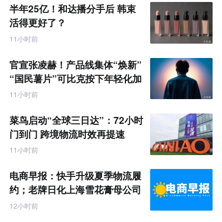
半年25亿！和达播分手后 韩束
活得更好了？
11小时前
官宣张凌赫！产品线集体“焕新”
“国民薯片”可比克按下年轻化加
速键
11小时前
菜鸟启动“全球三日达”：72小时
门到门 跨境物流时效再提速
11小时前
电商早报：快手升级夏季物流履
约；老牌日化上海雪花膏母公司
破产
12小时前