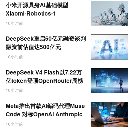
商
小米开源具身AI基础模型
产
业
Xiaomi-Robotics-1
互
联
10小时前
网
专
题
DeepSeek重启50亿元融资谈判
融资前估值达500亿元
10小时前
DeepSeek V4 Flash以7.22万
亿token登顶OpenRouter周榜
10小时前
Meta推出首款AI编码代理Muse
Code 对标OpenAI Anthropic
10小时前