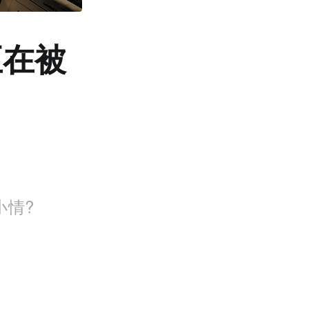
正在被
小情?