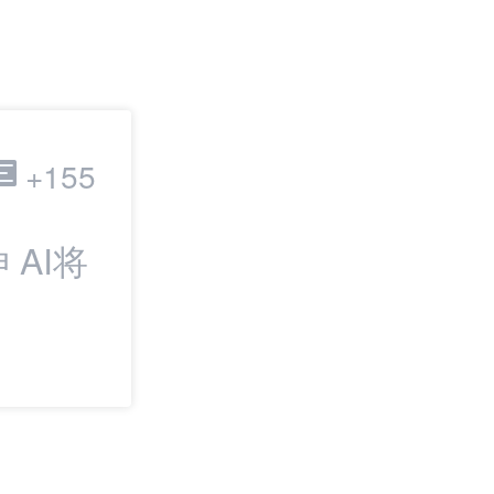
跨境电商
+155
AI将
最新：一周电商
绝蒸馏”；美国海
税