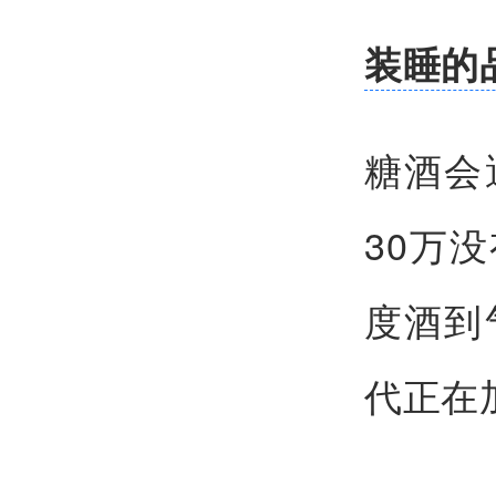
装睡的
糖酒会
30万
度酒到
代正在