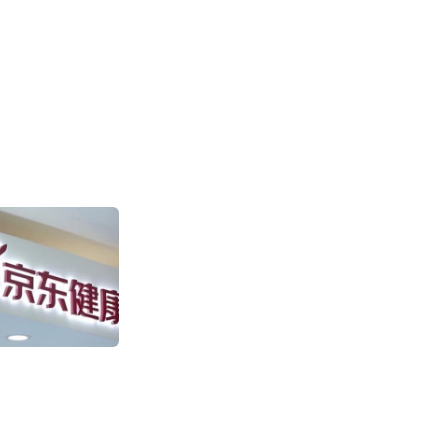
盒马“日日鲜”快
售环比增长超100
2011