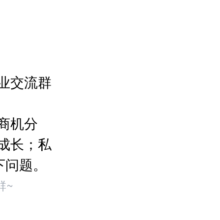
业交流群
商机分
成长；私
下问题。
群~