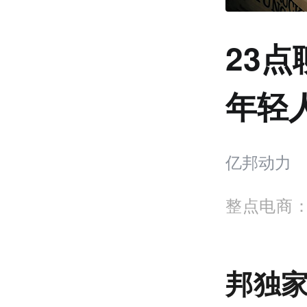
23
年轻
亿邦动力
整点电商：
邦独