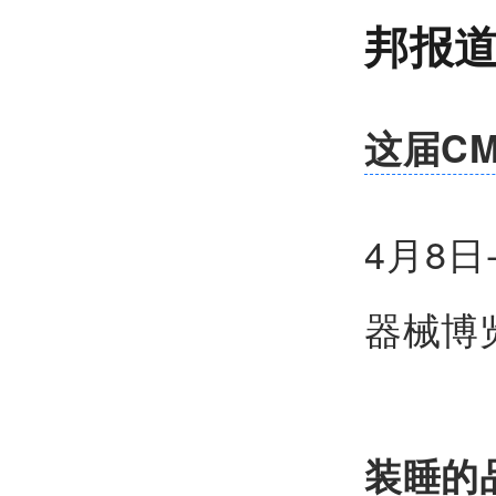
邦报
这届C
4月8日
器械博
装睡的