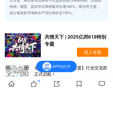
五芳斋、鲜品屋等品牌粽子礼盒及创新口味鲜肉粽、水晶粽
热销；榴莲、荔枝等水果销量环比增160%；鲜活帝王蟹、
波士顿龙虾等海鲜水产同比增长近150%。
共情天下 | 2025亿邦618特别
专题
进入专题
APP内打开
全新【亿邦跨境领航联盟】行业交流群
正式启航！
行业大咖在线指导，每周群内商机分
赞
享；数百同行交流互动，共同成长；私
人助教全程陪伴，1v1解决当下问题。
扫码加小编，回复暗号【领航】进群~
京东
未来零售