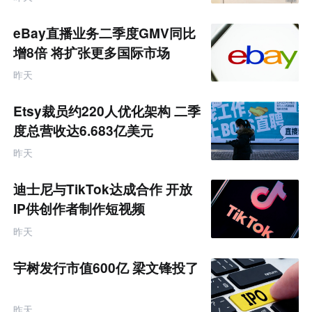
eBay直播业务二季度GMV同比
增8倍 将扩张更多国际市场
昨天
Etsy裁员约220人优化架构 二季
度总营收达6.683亿美元
昨天
迪士尼与TikTok达成合作 开放
IP供创作者制作短视频
昨天
宇树发行市值600亿 梁文锋投了
昨天