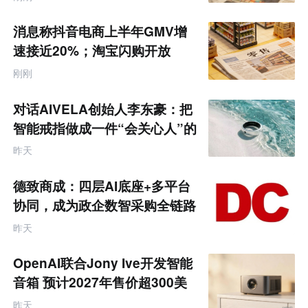
境
报
电
商
消息称抖音电商上半年GMV增
产
业
速接近20%；淘宝闪购开放
互
MCP能力丨零售电商周报
联
刚刚
网
专
题
对话AIVELA创始人李东豪：把
智能戒指做成一件“会关心人”的
饰品
昨天
德致商成：四层AI底座+多平台
协同，成为政企数智采购全链路
服务商
昨天
OpenAI联合Jony Ive开发智能
音箱 预计2027年售价超300美
元
昨天