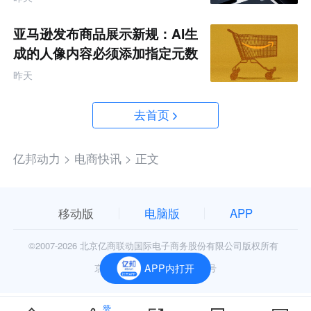
亚马逊发布商品展示新规：AI生
成的人像内容必须添加指定元数
据
昨天
去首页
亿邦动力 >
电商快讯 >
正文
移动版
电脑版
APP
©2007-
2026 北京亿商联动国际电子商务股份有限公司版权所有
京公网安备11010602006906号
APP内打开
赞