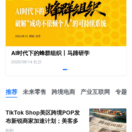
AI时代下的蜂群组织丨马蹄研学
2026/08/14
长沙
推荐
未来零售
跨境电商
产业互联网
专题
推
荐
未
TikTok Shop美区跨境POP发
来
零
布新锐商家加速计划；美客多
售
Q2营收同增50%丨跨境电商周
跨
刚刚