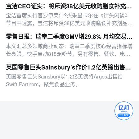
缩、4.95亿存货减值的转型阵痛。
宝洁CEO证实：将斥资38亿美元收购膳食补充剂品牌Thorne
宝洁首席执行官沙伊莱什?杰朱里卡尔在《街头闲谈》
节目中透露，宝洁将斥资38亿美元收购膳食补充剂品牌
Thorne。这笔交易定于周二正式官宣，是宝洁扩张健康
零售日报：瑞幸二季度GMV增29.8% 月均交易用户破亿
保健板块的重要布局
本文汇总多领域商业动态：瑞幸二季度核心经营指标增
长亮眼，快手启动818宠粉节，另有零售、餐饮、电商
等行业最新动态。
英国零售巨头Sainsbury's作价1.2亿英镑出售Argos
英国零售巨头Sainsbury以1.2亿英镑将Argos出售给
Swift Partners，聚焦食品业务。