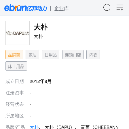
企业库
大朴
大朴
品牌商
家居
日用品
连锁门店
内衣
床上用品
成立日期
2012年8月
注册资本
-
经营状态
-
所属地区
-
品牌/产品
大朴
、 大朴（DAPU）、 青蕉（CHEEBANN