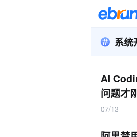
系统
AI Co
问题才
07/13
阿里禁用C