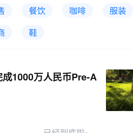
售
餐饮
咖啡
服装
商
鞋
成1000万人民币Pre-A
已经到底啦~