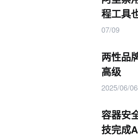
程工具
07/09
两性品
高级
2025/06/06
容器安
技完成A