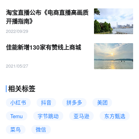
淘宝直播公布《电商直播高画质
开播指南》
2022/09/29
佳能新增130家有赞线上商城
2021/05/27
相关标签
小红书
抖音
拼多多
美团
Temu
字节跳动
亚马逊
东方甄选
菜鸟
微信