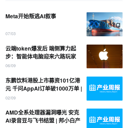
Meta开始叛逃AI叙事
07/03
云端token爆发后 端侧算力起
步：智能体电脑迎来六路玩家
06/09
东鹏饮料港股上市募资101亿港
元 千问AppAI订单破1000万单 |
邦小白产业周报
02/09
AMD全系处理器漏洞曝光 安克
AI录音豆与飞书结盟 | 邦小白产