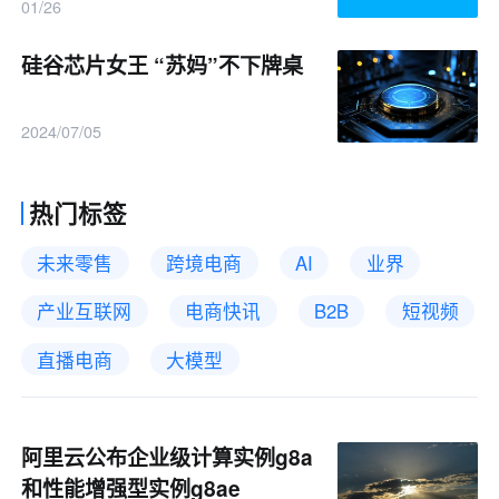
业周报
01/26
硅谷芯片女王 “苏妈”不下牌桌
2024/07/05
热门标签
未来零售
跨境电商
AI
业界
产业互联网
电商快讯
B2B
短视频
直播电商
大模型
阿里云公布企业级计算实例g8a
和性能增强型实例g8ae