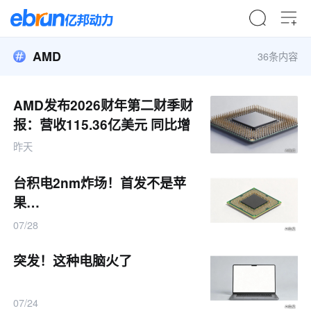
AMD
36条内容
AMD发布2026财年第二财季财
报：营收115.36亿美元 同比增
长50%
昨天
台积电2nm炸场！首发不是苹
果…
07/28
突发！这种电脑火了
07/24