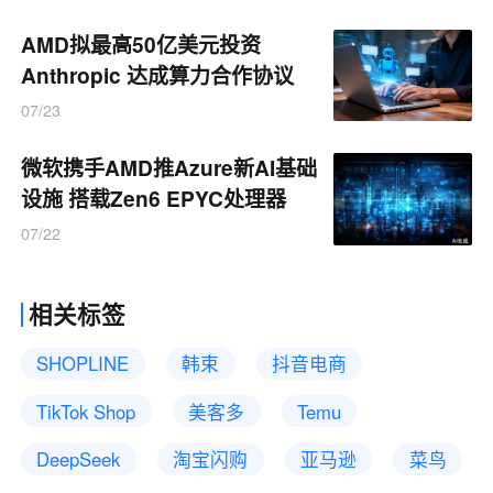
AMD拟最高50亿美元投资
Anthropic 达成算力合作协议
07/23
微软携手AMD推Azure新AI基础
设施 搭载Zen6 EPYC处理器
07/22
相关标签
SHOPLINE
韩束
抖音电商
TikTok Shop
美客多
Temu
DeepSeek
淘宝闪购
亚马逊
菜鸟