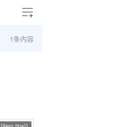
1条内容
{{item.tips}}