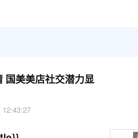
情 国美美店社交潜力显
 12:43:27
tle}}