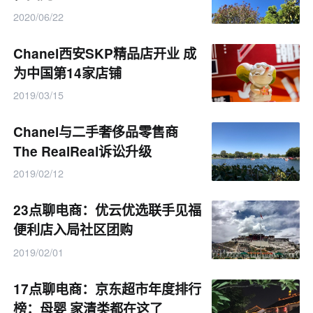
2020/06/22
Chanel西安SKP精品店开业 成
为中国第14家店铺
2019/03/15
Chanel与二手奢侈品零售商
The RealReal诉讼升级
2019/02/12
23点聊电商：优云优选联手见福
便利店入局社区团购
2019/02/01
17点聊电商：京东超市年度排行
榜：母婴 家清类都在这了