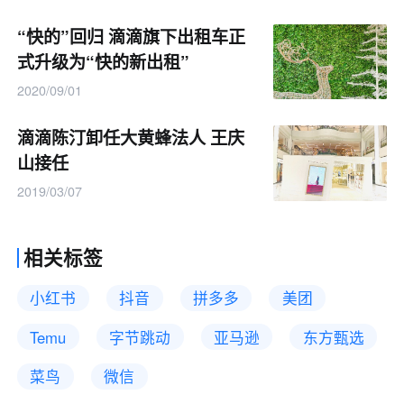
“快的”回归 滴滴旗下出租车正
式升级为“快的新出租”
2020/09/01
滴滴陈汀卸任大黄蜂法人 王庆
山接任
2019/03/07
相关标签
小红书
抖音
拼多多
美团
Temu
字节跳动
亚马逊
东方甄选
菜鸟
微信