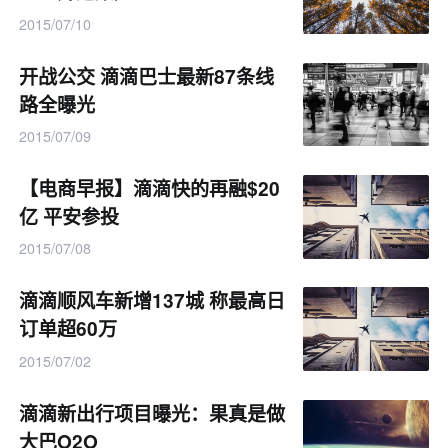
2015/07/10
开战公交 滴滴巴士最新87条线
路全曝光
2015/07/09
【电商早报】滴滴快的再融$20
亿 平安参投
2015/07/08
滴滴顺风车新增137城 称最高日
订单超60万
2015/07/02
滴滴新出行项目曝光：果真是做
大巴O2O