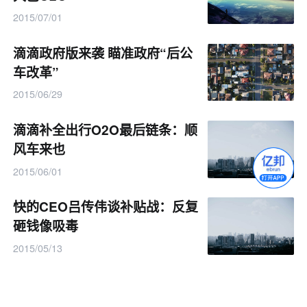
2015/07/01
滴滴政府版来袭 瞄准政府“后公
车改革”
2015/06/29
滴滴补全出行O2O最后链条：顺
风车来也
2015/06/01
快的CEO吕传伟谈补贴战：反复
砸钱像吸毒
2015/05/13
快的也玩拼车 无分摊优惠遭用
户质疑