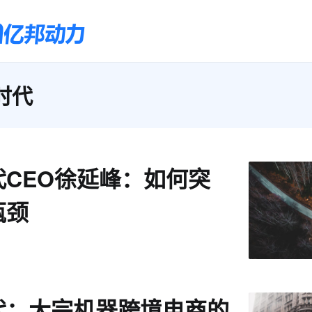
时代
代CEO徐延峰：如何突
瓶颈
代：大宗机器跨境电商的