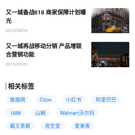
又一城备战618 商家保障计划曝
光
2015/06/04
又一城再战移动分销 产品增联
合营销功能
2015/05/20
相关标签
敦煌网
Ozon
小红书
阿里巴巴
1688
山姆
Walmart沃尔玛
霸王茶姬
资生堂
爱美客