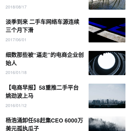
2018/08/17
淡季到来 二手车网络车源连续
三个月下滑
2017/06/01
细数那些被“逼走”的电商企业创
始人
2016/01/18
【电商早报】58重推二手平台
姚劲波上马
2016/01/12
杨浩涌卸任58赶集CEO 6000万
美元孤执瓜子