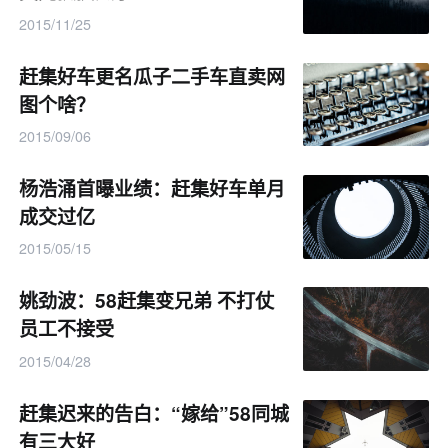
2015/11/25
赶集好车更名瓜子二手车直卖网
图个啥？
2015/09/06
杨浩涌首曝业绩：赶集好车单月
成交过亿
2015/05/15
姚劲波：58赶集变兄弟 不打仗
员工不接受
2015/04/28
赶集迟来的告白：“嫁给”58同城
有三大好