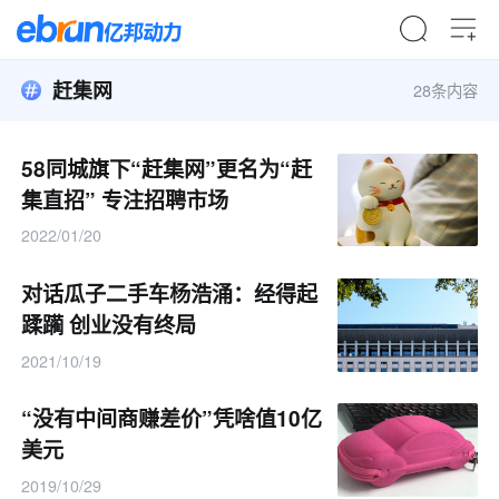
赶集网
28条内容
58同城旗下“赶集网”更名为“赶
集直招” 专注招聘市场
2022/01/20
对话瓜子二手车杨浩涌：经得起
蹂躏 创业没有终局
2021/10/19
“没有中间商赚差价”凭啥值10亿
美元
2019/10/29