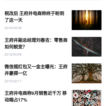
税改后 王府井电商称终于盼到
了这一天
2016/04/08
王府井副总经理刘春吉：零售商
如何蜕变？
2016/04/08
微信摇红包又一金主曝光：王府
井豪掷一亿
2015/02/17
王府井电商称9月销售近千万 移
动端占17%