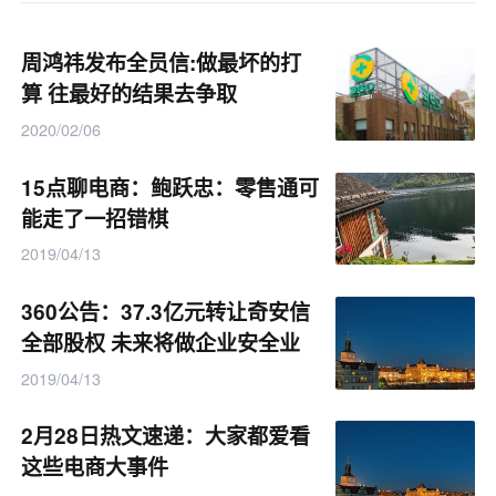
周鸿祎发布全员信:做最坏的打
算 往最好的结果去争取
2020/02/06
15点聊电商：鲍跃忠：零售通可
能走了一招错棋
2019/04/13
360公告：37.3亿元转让奇安信
全部股权 未来将做企业安全业
务
2019/04/13
2月28日热文速递：大家都爱看
这些电商大事件