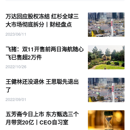
万达回应股权冻结 红杉全球三
大市场彻底拆分丨财经盘点
2023/06/11
飞猪：双11开售前两日海航随心
飞已售超2万件
2022/10/26
王健林还没退休 王思聪先退出
了
2022/09/01
五芳斋今日上市 东方甄选三个
月带货20亿丨CEO自习室