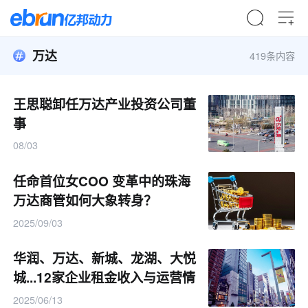
万达
419条内容
王思聪卸任万达产业投资公司董
事
08/03
任命首位女COO 变革中的珠海
万达商管如何大象转身？
2025/09/03
华润、万达、新城、龙湖、大悦
城...12家企业租金收入与运营情
况：有的商场更值钱了！
2025/06/13