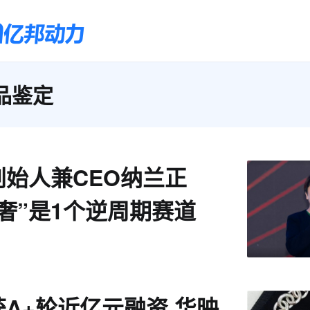
品鉴定
创始人兼CEO纳兰正
奢”是1个逆周期赛道
A+轮近亿元融资 华映