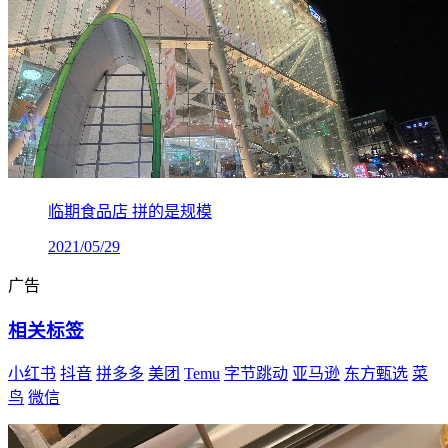
临期食品店 拼的是规模
2021/05/29
广告
相关标签
小红书
抖音
拼多多
美团
Temu
字节跳动
亚马逊
东方甄选
菜
鸟
微信