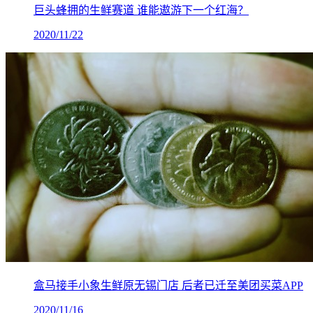
巨头蜂拥的生鲜赛道 谁能遨游下一个红海？
2020/11/22
盒马接手小象生鲜原无锡门店 后者已迁至美团买菜APP
2020/11/16